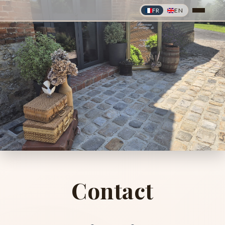
FR
EN
❦
❦
Contact